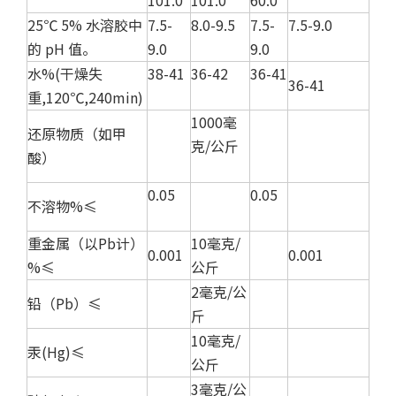
101.0
101.0
60.0
25℃ 5% 水溶胶中
7.5-
8.0-9.5
7.5-
7.5-9.0
的 pH 值。
9.0
9.0
水%(干燥失
38-41
36-42
36-41
36-41
重,120℃,240min)
1000毫
还原物质（如甲
克/公斤
酸）
0.05
0.05
不溶物%≤
重金属（以Pb计）
10毫克/
0.001
0.001
%≤
公斤
2毫克/公
铅（Pb）≤
斤
10毫克/
汞(Hg)≤
公斤
3毫克/公