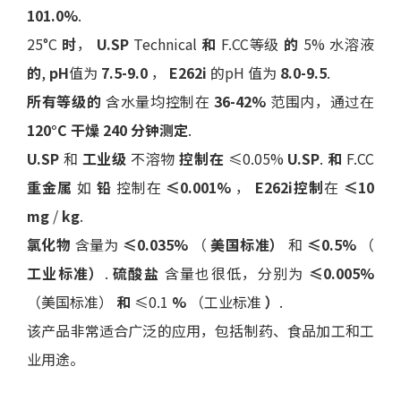
101.0%
.
25°C
时
，
U.SP
Technical
和
F.CC等级
的
5% 水溶液
的
,
pH
值为
7.5-9.0
，
E262i
的pH 值为
8.0-9.5
.
所有等级的
含水量均控制在
36-42%
范围内，通过在
120°C 干燥 240 分钟测定
.
U.SP
和
工业级
不溶物
控制在
≤0.05%
U.SP
.
和
F.CC
重金属
如
铅
控制在
≤0.001%
，
E262i控制
在
≤10
mg
/
kg
.
氯化物
含量为
≤0.035%
（
美国标准）
和
≤0.5%
（
工业标准）
.
硫酸盐
含量也很低，分别为
≤0.005%
（美国标准）
和
≤0.1
%
（工业标准
）
.
该产品非常适合广泛的应用，包括制药、食品加工和工
业用途。