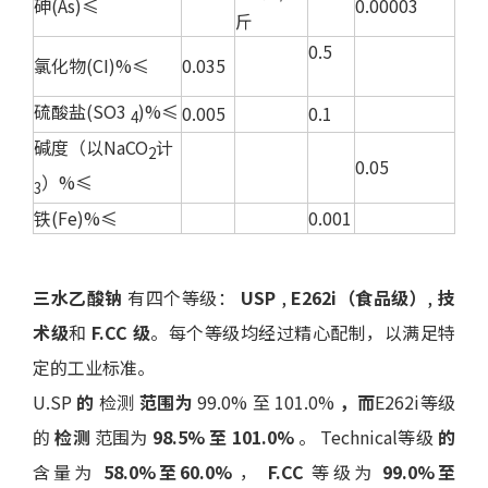
砷(As)≤
0.00003
斤
0.5
氯化物(CI)%≤
0.035
硫酸盐(SO3
)%≤
0.005
0.1
4
碱度（以NaCO
计
2
0.05
）%≤
3
铁(Fe)%≤
0.001
三水乙酸钠
有四个等级：
USP
,
E262i（食品级）
,
技
术级
和
F.CC 级
。每个等级均经过精心配制，以满足特
定的工业标准。
U.SP
的
检测
范围为
99.0% 至 101.0%
，而
E262i等级
的
检测
范围为
98.5% 至 101.0%
。 Technical等级
的
含量为
58.0%至60.0%
，
F.CC
等级为
99.0%至