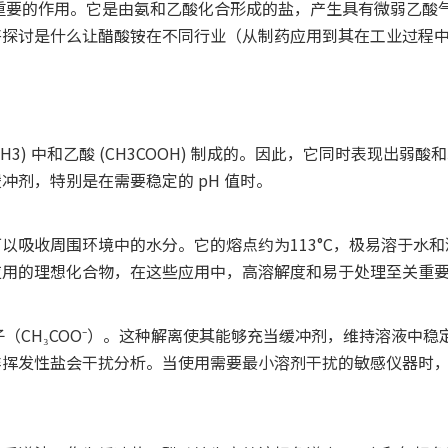
重要的作用。它是由氨和乙酸化合形成的盐，产生具有微弱乙酸
将探讨是什么让醋酸铵在不同行业（从制药应用到其在工业过程
(NH3) 中和乙酸 (CH3COOH) 制成的。因此，它同时表现
剂，特别是在需要稳定的 pH 值时。
以吸收周围环境中的水分。它的熔点约为113°C，极易溶于水
应用的理想化合物，在这些应用中，高溶解度和易于处理至关重
（CH₃COO⁻）。这种解离使其能够充当缓冲剂，维持溶液中稳
非挥发性盐会干扰分析。当使用需要最小溶剂干扰的敏感仪器时