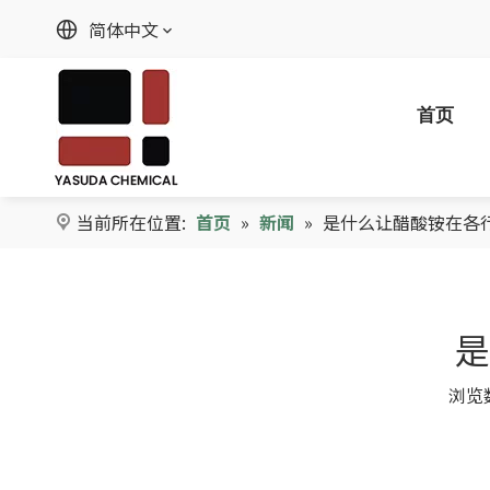
简体中文
首页
当前所在位置:
首页
»
新闻
»
是什么让醋酸铵在各
是
浏览
["facebook","twitter","line","wechat","linkedin","