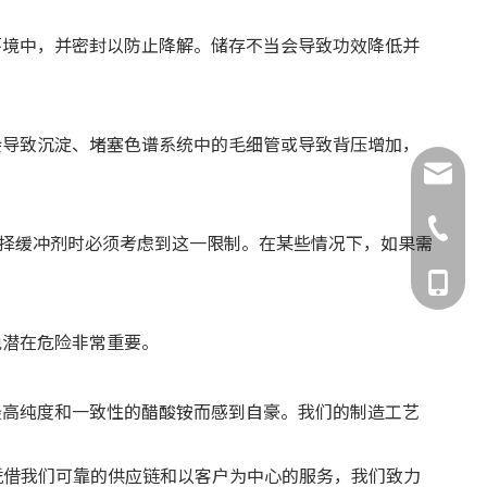
环境中，并密封以防止降解。储存不当会导致功效降低并
会导致沉淀、堵塞色谱系统中的毛细管或导致背压增加，
brant@
sarah@
0510-88
定应用选择缓冲剂时必须考虑到这一限制。在某些情况下，如果需
150522
免潜在危险非常重要。
最高纯度和一致性的醋酸铵而感到自豪。我们的制造工艺
品。凭借我们可靠的供应链和以客户为中心的服务，我们致力